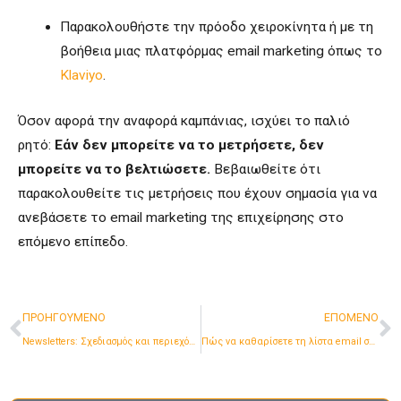
Παρακολουθήστε την πρόοδο χειροκίνητα ή με τη
βοήθεια μιας πλατφόρμας email marketing όπως το
Klaviyo
.
Όσον αφορά την αναφορά καμπάνιας, ισχύει το παλιό
ρητό:
Εάν δεν μπορείτε να το μετρήσετε, δεν
μπορείτε να το βελτιώσετε.
Βεβαιωθείτε ότι
παρακολουθείτε τις μετρήσεις που έχουν σημασία για να
ανεβάσετε το email marketing της επιχείρησης στο
επόμενο επίπεδο.
Προηγούμενο
Ε
ΠΡΟΗΓΟΥΜΕΝΟ
ΕΠΟΜΕΝΟ
Newsletters: Σχεδιασμός και περιεχόμενο που αποδίδουν.
Πώς να καθαρίσετε τη λίστα email σας και να μειώσετε το κόστος.