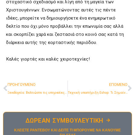
στοχαστικό σχεδιασμό και λίγη από τη μαγεία των
Χριστουγέννων. Ενσωματώνοντας αυτές τις πέντε
ιδέες, μπορείτε να δημιουργήσετε ένα ενημερωτικό
δελτίο που όχι μόνο προβάλλει την επωνυμία σας αλλά
και σκορπίζει χαρά και ζεστασιά στο κοινό σας κατά τη
διάρκεια αυτής της εορταστικής περιόδου.
Καλές γιορτές και καλές χειροτεχνίες!
Προηγούμενο
Ε
ΠΡΟΗΓΟΥΜΕΝΟ
ΕΠΟΜΕΝΟ
Ξενοδοχεία: Βελτιώστε τις υπηρεσίες σας μέσω έξυπνων Ερευνών Ικανοποίησης
Τεχνική υποστήριξη Eshop: Τι Σημαίνει και Τι Περιλαμβάνει Πραγματικά;
ΔΩΡΕΑΝ ΣΥΜΒΟΥΛΕΥΤΙΚΗ
ΚΛΕΙΣΤΕ ΡΑΝΤΕΒΟΥ ΚΑΙ ΔΕΙΤΕ ΤΙ ΜΠΟΡΟΥΜΕ ΝΑ ΚΑΝΟΥΜΕ