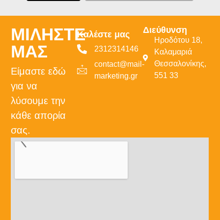
ΜΙΛΗΣΤΕ
Διεύθυνση
Καλέστε μας
Ηροδότου 18,
ΜΑΣ
2312314146
Καλαμαριά
Θεσσαλονίκης,
contact@mail-
Είμαστε εδώ
551 33
marketing.gr
για να
λύσουμε την
κάθε απορία
σας.