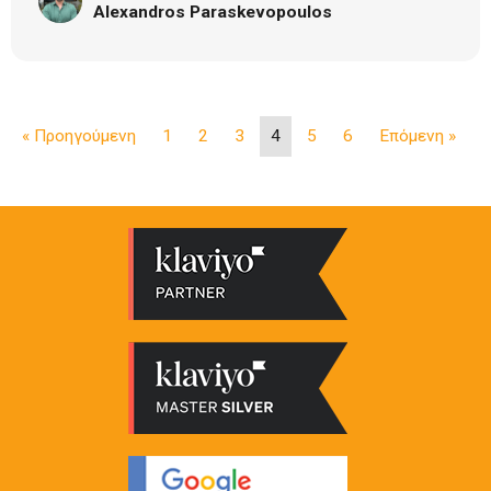
Alexandros Paraskevopoulos
« Προηγούμενη
1
2
3
4
5
6
Επόμενη »