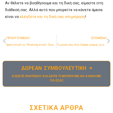
Αν θέλετε να βοηθήσουμε και τη δική σας, είμαστε στη
διάθεσή σας. Αλλά αυτό που μπορείτε να κάνετε άμεσα
είναι να
ελέγξετε και τη δική σας επιχείρηση
!
Προηγούμενο
Ε
ΠΡΟΗΓΟΥΜΕΝΟ
ΕΠΟΜΕΝΟ
Spam email vs. Phishing email. Ποια η διαφορά τους και τι να κάνετε.
Το μενού σας στην Google μπορεί να σας ανεβάσει στην κατάταξη
ΔΩΡΕΑΝ ΣΥΜΒΟΥΛΕΥΤΙΚΗ
ΚΛΕΙΣΤΕ ΡΑΝΤΕΒΟΥ ΚΑΙ ΔΕΙΤΕ ΤΙ ΜΠΟΡΟΥΜΕ ΝΑ ΚΑΝΟΥΜΕ
ΓΙΑ ΕΣΑΣ
ΣΧΕΤΙΚΆ ΆΡΘΡΑ