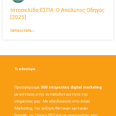
Ιστοσελίδα ΕΣΠΑ: Ο Απόλυτος Οδηγός
[2025]
ΠΕΡΙΣΣΟΤΕΡΑ »
Τι κάνουμε
Προσφέρουμε
360 υπηρεσίες digital marketing
με εστίαση στην ανταποδοτικότητα της
υπηρεσίας μας. Με εξειδίκευση στο Email
Marketing, την αύξηση θετικών κριτικών
Google, το Τοπικό SEO και με συνεργάτες που