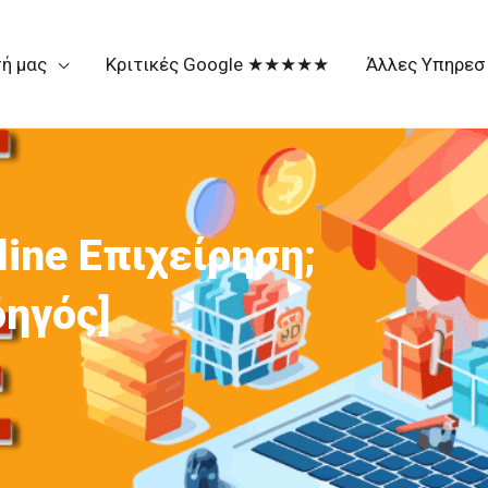
σή μας
Κριτικές Google ★★★★★
Άλλες Υπηρεσ
ine Επιχείρηση;
δηγός]