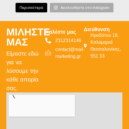
Περισσότερα
Ακολουθήστε στο Instagram
ΜΙΛΗΣΤΕ
Διεύθυνση
Καλέστε μας
Ηροδότου 18,
ΜΑΣ
2312314146
Καλαμαριά
Θεσσαλονίκης,
contact@mail-
Είμαστε εδώ
551 33
marketing.gr
για να
λύσουμε την
κάθε απορία
σας.